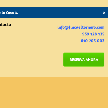
 la Casa 3.
✕
ntacto
info@fincaeltornero.com
959 128 135
610 705 002
RESERVA AHORA